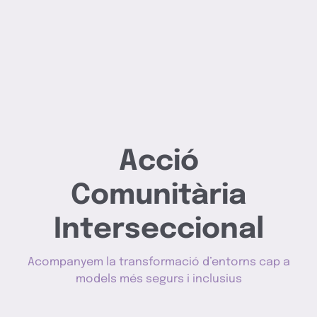
Acció
Comunitària
I
n
t
e
r
s
e
c
c
i
o
n
a
l
Acompanyem la transformació d’entorns cap a
models més segurs i inclusius